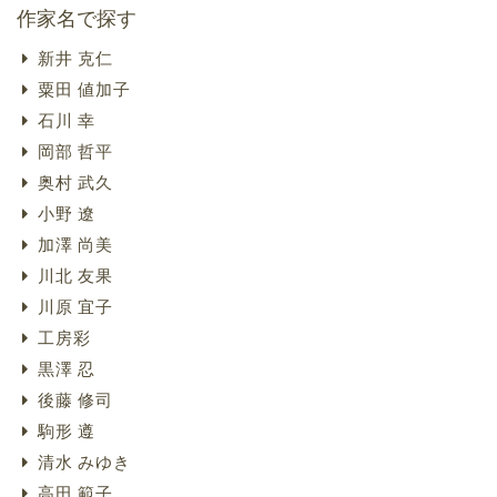
作家名で探す
新井 克仁
粟田 値加子
石川 幸
岡部 哲平
奥村 武久
小野 遼
加澤 尚美
川北 友果
川原 宜子
工房彩
黒澤 忍
後藤 修司
駒形 遵
清水 みゆき
高田 範子