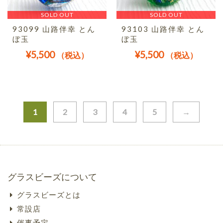
SOLD OUT
SOLD OUT
93099 山路伴幸 とん
93103 山路伴幸 とん
ぼ玉
ぼ玉
¥
5,500
¥
5,500
（税込）
（税込）
1
2
3
4
5
→
グラスビーズについて
グラスビーズとは
常設店
催事予定