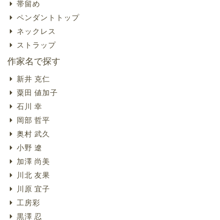
帯留め
ペンダントトップ
ネックレス
ストラップ
作家名で探す
新井 克仁
粟田 値加子
石川 幸
岡部 哲平
奥村 武久
小野 遼
加澤 尚美
川北 友果
川原 宜子
工房彩
黒澤 忍