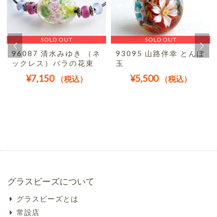
SOLD OUT
SOLD OUT
96087 清水みゆき （ネ
93095 山路伴幸 とんぼ
ックレス）バラの花束
玉
¥
7,150
¥
5,500
（税込）
（税込）
グラスビーズについて
グラスビーズとは
常設店