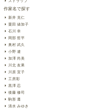
ストラップ
作家名で探す
新井 克仁
粟田 値加子
石川 幸
岡部 哲平
奥村 武久
小野 遼
加澤 尚美
川北 友果
川原 宜子
工房彩
黒澤 忍
後藤 修司
駒形 遵
清水 みゆき