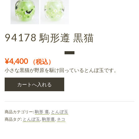
94178 駒形遵 黒猫
¥
4,400
（税込）
小さな黒猫が野原を駆け回っているとんぼ玉です。
商品カテゴリー:
駒形 遵
,
とんぼ玉
商品タグ:
とんぼ玉
,
駒形遵
,
ネコ