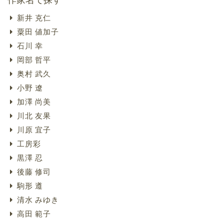
新井 克仁
粟田 値加子
石川 幸
岡部 哲平
奥村 武久
小野 遼
加澤 尚美
川北 友果
川原 宜子
工房彩
黒澤 忍
後藤 修司
駒形 遵
清水 みゆき
高田 範子