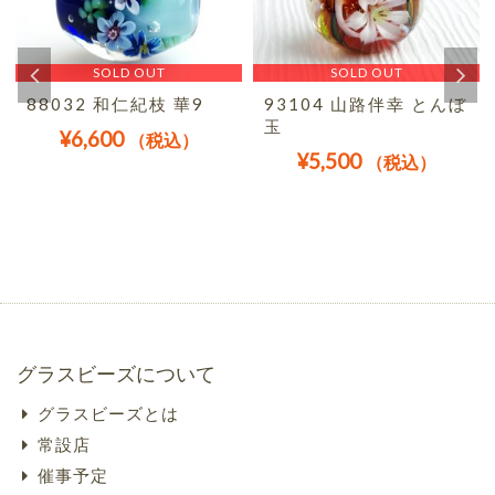
SOLD OUT
SOLD OUT
88032 和仁紀枝 華9
93104 山路伴幸 とんぼ
玉
¥
6,600
（税込）
¥
5,500
（税込）
グラスビーズについて
グラスビーズとは
常設店
催事予定