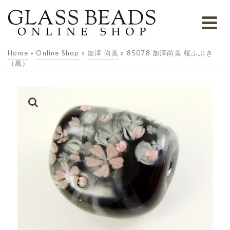
Home
»
Online Shop
»
加澤 尚美
»
85078 加澤尚美 桜ふぶき
（黒）