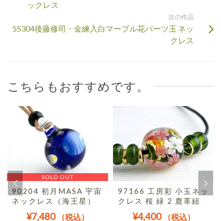
ックレス
次の作品
55304後藤修司・金練入白マーブル花パーツ玉 ネッ
クレス
こちらもおすすめです。
SOLD OUT
90204 初月MASA 宇宙
97166 工房彩 小玉ネッ
ネックレス（海王星）
クレス 桜 緑 2 鹿革紐
¥
7,480
¥
4,400
（税込）
（税込）