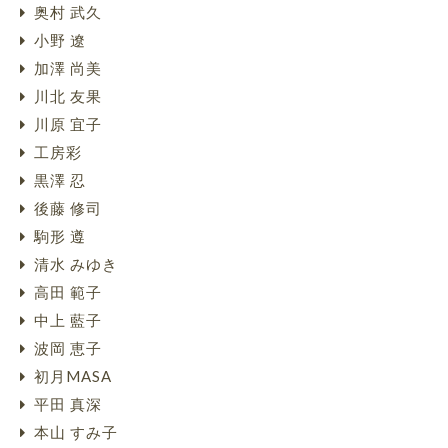
奥村 武久
小野 遼
加澤 尚美
川北 友果
川原 宜子
工房彩
黒澤 忍
後藤 修司
駒形 遵
清水 みゆき
高田 範子
中上 藍子
波岡 恵子
初月MASA
平田 真深
本山 すみ子