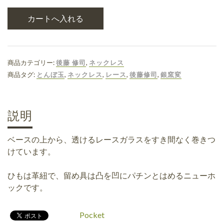
商品カテゴリー:
後藤 修司
,
ネックレス
商品タグ:
とんぼ玉
,
ネックレス
,
レース
,
後藤修司
,
銀窯変
説明
ベースの上から、透けるレースガラスをすき間なく巻きつ
けています。
ひもは革紐で、留め具は凸を凹にパチンとはめるニューホ
ックです。
Pocket