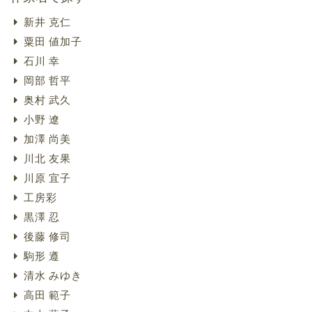
新井 克仁
粟田 値加子
石川 幸
岡部 哲平
奥村 武久
小野 遼
加澤 尚美
川北 友果
川原 宜子
工房彩
黒澤 忍
後藤 修司
駒形 遵
清水 みゆき
高田 範子